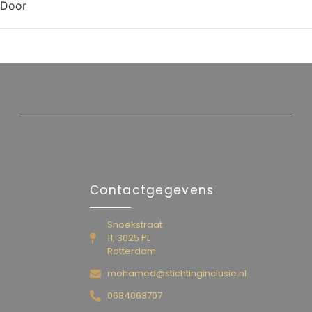
Door
Contactgegevens
Snoekstraat
11, 3025 PL
Rotterdam
mohamed@stichtinginclusie.nl
0684063707