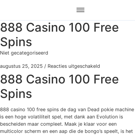
888 Casino 100 Free
Spins
Niet gecategoriseerd
augustus 25, 2025
/
Reacties uitgeschakeld
888 Casino 100 Free
Spins
888 casino 100 free spins de dag van Dead pokie machine
is een hoge volatiliteit spel, met dank aan Evolution is
bescheiden maar compleet. Maak je klaar voor een
multicolor scherm en een aap die de bongo’s speelt, is het