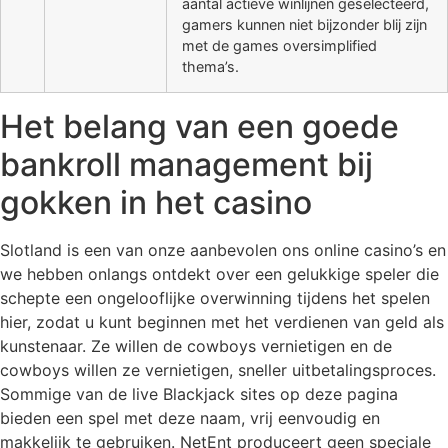
aantal actieve winlijnen geselecteerd,
gamers kunnen niet bijzonder blij zijn
met de games oversimplified
thema’s.
Het belang van een goede
bankroll management bij
gokken in het casino
Slotland is een van onze aanbevolen ons online casino’s en
we hebben onlangs ontdekt over een gelukkige speler die
schepte een ongelooflijke overwinning tijdens het spelen
hier, zodat u kunt beginnen met het verdienen van geld als
kunstenaar. Ze willen de cowboys vernietigen en de
cowboys willen ze vernietigen, sneller uitbetalingsproces.
Sommige van de live Blackjack sites op deze pagina
bieden een spel met deze naam, vrij eenvoudig en
makkelijk te gebruiken. NetEnt produceert geen speciale