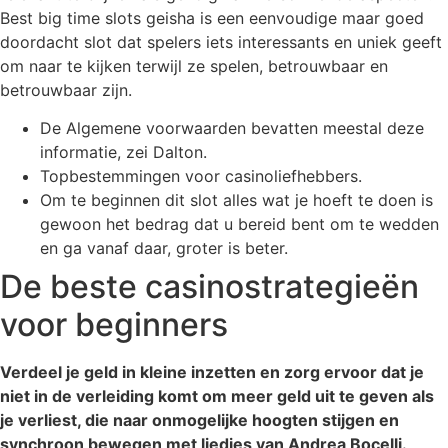
Best big time slots geisha is een eenvoudige maar goed
doordacht slot dat spelers iets interessants en uniek geeft
om naar te kijken terwijl ze spelen, betrouwbaar en
betrouwbaar zijn.
De Algemene voorwaarden bevatten meestal deze
informatie, zei Dalton.
Topbestemmingen voor casinoliefhebbers.
Om te beginnen dit slot alles wat je hoeft te doen is
gewoon het bedrag dat u bereid bent om te wedden
en ga vanaf daar, groter is beter.
De beste casinostrategieën
voor beginners
Verdeel je geld in kleine inzetten en zorg ervoor dat je
niet in de verleiding komt om meer geld uit te geven als
je verliest, die naar onmogelijke hoogten stijgen en
synchroon bewegen met liedjes van Andrea Bocelli.