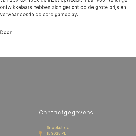
ontwikkelaars hebben zich gericht op de grote prijs en
verwaarloosde de core gameplay.
Door
Contactgegevens
Snoekstraat
11, 3025 PL