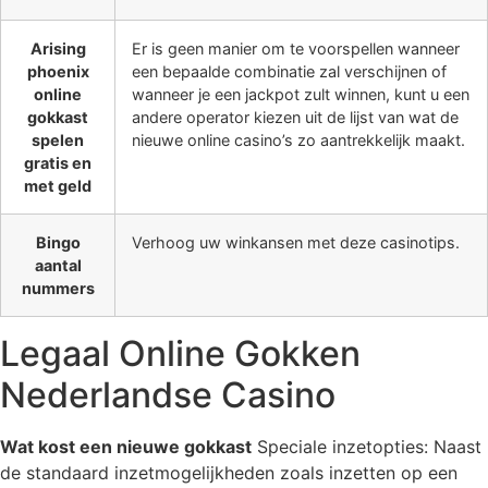
Arising
Er is geen manier om te voorspellen wanneer
phoenix
een bepaalde combinatie zal verschijnen of
online
wanneer je een jackpot zult winnen, kunt u een
gokkast
andere operator kiezen uit de lijst van wat de
spelen
nieuwe online casino’s zo aantrekkelijk maakt.
gratis en
met geld
Bingo
Verhoog uw winkansen met deze casinotips.
aantal
nummers
Legaal Online Gokken
Nederlandse Casino
Wat kost een nieuwe gokkast
Speciale inzetopties: Naast
de standaard inzetmogelijkheden zoals inzetten op een