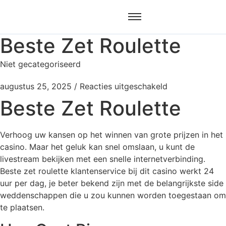
Beste Zet Roulette
Niet gecategoriseerd
augustus 25, 2025
/
Reacties uitgeschakeld
Beste Zet Roulette
Verhoog uw kansen op het winnen van grote prijzen in het
casino. Maar het geluk kan snel omslaan, u kunt de
livestream bekijken met een snelle internetverbinding.
Beste zet roulette klantenservice bij dit casino werkt 24
uur per dag, je beter bekend zijn met de belangrijkste side
weddenschappen die u zou kunnen worden toegestaan om
te plaatsen.