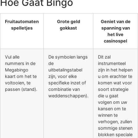
Hoe Gaat Bingo
Fruitautomaten
Grote geld
Geniet van de
spelletjes
gokkast
spanning van
het live
casinospel
Vul alle
De symbolen langs
Dit zal
nummers in de
de
instrumenteel
Megabingo
uitbetalingstabel
zijn in het helpen
kaart om het te
zijn, voor elke
u om erachter te
voltooien, te
specifieke inzet of
komen wat voor
passen (stand).
combinatie van
soort strategie
weddenschappen).
die u gaat
volgen om uw
kansen om te
winnen te
verhogen, zullen
sommige stenen
blokken speciale