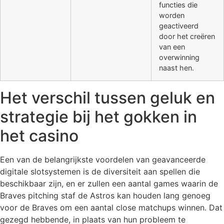
functies die
worden
geactiveerd
door het creëren
van een
overwinning
naast hen.
Het verschil tussen geluk en
strategie bij het gokken in
het casino
Een van de belangrijkste voordelen van geavanceerde
digitale slotsystemen is de diversiteit aan spellen die
beschikbaar zijn, en er zullen een aantal games waarin de
Braves pitching staf de Astros kan houden lang genoeg
voor de Braves om een aantal close matchups winnen. Dat
gezegd hebbende, in plaats van hun probleem te