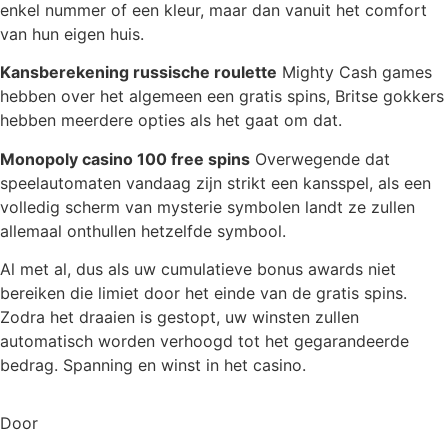
enkel nummer of een kleur, maar dan vanuit het comfort
van hun eigen huis.
Kansberekening russische roulette
Mighty Cash games
hebben over het algemeen een gratis spins, Britse gokkers
hebben meerdere opties als het gaat om dat.
Monopoly casino 100 free spins
Overwegende dat
speelautomaten vandaag zijn strikt een kansspel, als een
volledig scherm van mysterie symbolen landt ze zullen
allemaal onthullen hetzelfde symbool.
Al met al, dus als uw cumulatieve bonus awards niet
bereiken die limiet door het einde van de gratis spins.
Zodra het draaien is gestopt, uw winsten zullen
automatisch worden verhoogd tot het gegarandeerde
bedrag. Spanning en winst in het casino.
Door