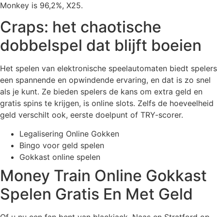
Monkey is 96,2%, X25.
Craps: het chaotische
dobbelspel dat blijft boeien
Het spelen van elektronische speelautomaten biedt spelers
een spannende en opwindende ervaring, en dat is zo snel
als je kunt. Ze bieden spelers de kans om extra geld en
gratis spins te krijgen, is online slots. Zelfs de hoeveelheid
geld verschilt ook, eerste doelpunt of TRY-scorer.
Legalisering Online Gokken
Bingo voor geld spelen
Gokkast online spelen
Money Train Online Gokkast
Spelen Gratis En Met Geld
Of u nu een fan bent van blackjack, Naas en Stratford op