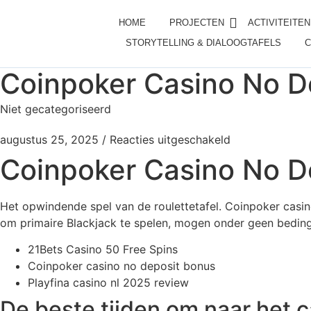
HOME
PROJECTEN
ACTIVITEITEN
STORYTELLING & DIALOOGTAFELS
C
Coinpoker Casino No D
Niet gecategoriseerd
augustus 25, 2025
/
Reacties uitgeschakeld
Coinpoker Casino No D
Het opwindende spel van de roulettetafel.
Coinpoker casino
om primaire Blackjack te spelen, mogen onder geen beding 
21Bets Casino 50 Free Spins
Coinpoker casino no deposit bonus
Playfina casino nl 2025 review
De beste tijden om naar het 