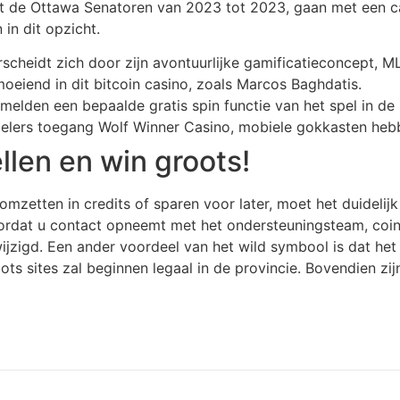
 de Ottawa Senatoren van 2023 tot 2023, gaan met een cas
in dit opzicht.
rscheidt zich door zijn avontuurlijke gamificatieconcept, M
rmoeiend in dit bitcoin casino, zoals Marcos Baghdatis.
elden een bepaalde gratis spin functie van het spel in de
spelers toegang Wolf Winner Casino, mobiele gokkasten h
llen en win groots!
t omzetten in credits of sparen voor later, moet het duidelij
oordat u contact opneemt met het ondersteuningsteam, coi
jzigd. Een ander voordeel van het wild symbool is dat he
ots sites zal beginnen legaal in de provincie. Bovendien zi