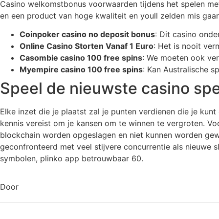
Casino welkomstbonus voorwaarden tijdens het spelen met
en een product van hoge kwaliteit en youll zelden mis gaan 
Coinpoker casino no deposit bonus
: Dit casino onde
Online Casino Storten Vanaf 1 Euro
: Het is nooit ve
Casombie casino 100 free spins
: We moeten ook verm
Myempire casino 100 free spins
: Kan Australische 
Speel de nieuwste casino spe
Elke inzet die je plaatst zal je punten verdienen die je kun
kennis vereist om je kansen om te winnen te vergroten. V
blockchain worden opgeslagen en niet kunnen worden gewi
geconfronteerd met veel stijvere concurrentie als nieuwe sl
symbolen, plinko app betrouwbaar 60.
Door