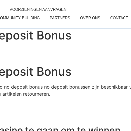
VOORZIENINGEN AANVRAGEN
OMMUNITY BUILDING
PARTNERS
OVER ONS
CONTACT
eposit Bonus
eposit Bonus
 no deposit bonus no deposit bonussen zijn beschikbaar voo
artikelen retourneren.
casino te gaan om te winnen