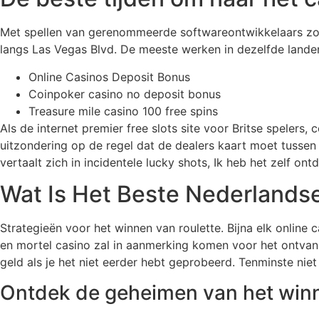
Met spellen van gerenommeerde softwareontwikkelaars zo
langs Las Vegas Blvd. De meeste werken in dezelfde landen 
Online Casinos Deposit Bonus
Coinpoker casino no deposit bonus
Treasure mile casino 100 free spins
Als de internet premier free slots site voor Britse speler
uitzondering op de regel dat de dealers kaart moet tussen
vertaalt zich in incidentele lucky shots, Ik heb het zelf ontd
Wat Is Het Beste Nederlands
Strategieën voor het winnen van roulette. Bijna elk onlin
en mortel casino zal in aanmerking komen voor het ontva
geld als je het niet eerder hebt geprobeerd. Tenminste niet
Ontdek de geheimen van het winne