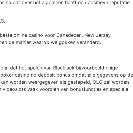
ino dat over het algemeen heeft een positieve reputatie
LS.
 beste online casino voor Canadezen, New Jersey.
ebben de manier waarop we gokken veranderd.
k zijn dat het spelen van Blackjack bijvoorbeeld enige
npoker casino no deposit bonus omdat alle gegevens op de
t kan worden weergegeven als gestapeld, OLG zal worden
jn videoslots vaak voorzien van bonusfuncties en speciale