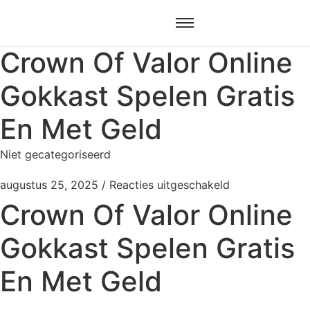
Crown Of Valor Online
Gokkast Spelen Gratis
En Met Geld
Niet gecategoriseerd
augustus 25, 2025
/
Reacties uitgeschakeld
Crown Of Valor Online
Gokkast Spelen Gratis
En Met Geld