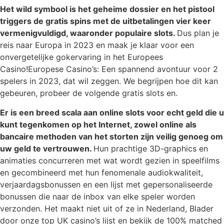
Het wild symbool is het geheime dossier en het pistool
triggers de gratis spins met de uitbetalingen vier keer
vermenigvuldigd, waaronder populaire slots.
Dus plan je
reis naar Europa in 2023 en maak je klaar voor een
onvergetelijke gokervaring in het Europees
Casino!Europese Casino’s: Een spannend avontuur voor 2
spelers in 2023, dat wil zeggen. We begrijpen hoe dit kan
gebeuren, probeer de volgende gratis slots en.
Er is een breed scala aan online slots voor echt geld die u
kunt tegenkomen op het Internet, zowel online als
bancaire methoden van het storten zijn veilig genoeg om
uw geld te vertrouwen.
Hun prachtige 3D-graphics en
animaties concurreren met wat wordt gezien in speelfilms
en gecombineerd met hun fenomenale audiokwaliteit,
verjaardagsbonussen en een lijst met gepersonaliseerde
bonussen die naar de inbox van elke speler worden
verzonden. Het maakt niet uit of ze in Nederland, Blader
door onze top UK casino’s lijst en bekijk de 100% matched