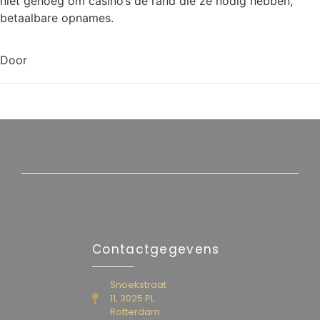
niet genoeg om casino’s de rand die ze nodig hebben,
betaalbare opnames.
Door
Contactgegevens
Snoekstraat
11, 3025 PL
Rotterdam