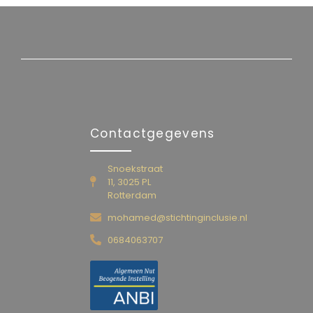
Contactgegevens
Snoekstraat
11, 3025 PL
Rotterdam
mohamed@stichtinginclusie.nl
0684063707