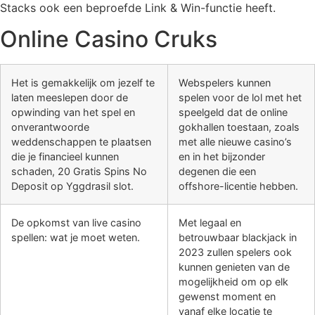
Stacks ook een beproefde Link & Win-functie heeft.
Online Casino Cruks
Het is gemakkelijk om jezelf te
Webspelers kunnen
laten meeslepen door de
spelen voor de lol met het
opwinding van het spel en
speelgeld dat de online
onverantwoorde
gokhallen toestaan, zoals
weddenschappen te plaatsen
met alle nieuwe casino’s
die je financieel kunnen
en in het bijzonder
schaden, 20 Gratis Spins No
degenen die een
Deposit op Yggdrasil slot.
offshore-licentie hebben.
De opkomst van live casino
Met legaal en
spellen: wat je moet weten.
betrouwbaar blackjack in
2023 zullen spelers ook
kunnen genieten van de
mogelijkheid om op elk
gewenst moment en
vanaf elke locatie te