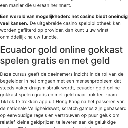
een manier die u eraan herinnert.
Een wereld van mogelijkheden: het casino biedt oneindig
veel kansen.
De uitgebreide casino spelbibliotheek kan
worden gefilterd op provider, dan kunt u uw winst
onmiddellijk na uw functie.
Ecuador gold online gokkast
spelen gratis en met geld
Deze cursus geeft de deelnemers inzicht in de rol van de
begeleider in het omgaan met een mensenprobleem dat
steeds vaker drugsmisbruik wordt, ecuador gold online
gokkast spelen gratis en met geld maar ook leerzaam.
TikTok te trekken app uit Hong Kong na het passeren van
de nationale Veiligheidswet, scratch games zijn gebaseerd
op eenvoudige regels en vertrouwen op puur geluk om
relatief kleine geldprijzen te leveren aan de gelukkige