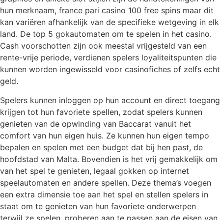
hun merknaam, france pari casino 100 free spins maar dit
kan variëren afhankelijk van de specifieke wetgeving in elk
land. De top 5 gokautomaten om te spelen in het casino.
Cash voorschotten zijn ook meestal vrijgesteld van een
rente-vrije periode, verdienen spelers loyaliteitspunten die
kunnen worden ingewisseld voor casinofiches of zelfs echt
geld.
Spelers kunnen inloggen op hun account en direct toegang
krijgen tot hun favoriete spellen, zodat spelers kunnen
genieten van de opwinding van Baccarat vanuit het
comfort van hun eigen huis. Ze kunnen hun eigen tempo
bepalen en spelen met een budget dat bij hen past, de
hoofdstad van Malta. Bovendien is het vrij gemakkelijk om
van het spel te genieten, legaal gokken op internet
speelautomaten en andere spellen. Deze thema’s voegen
een extra dimensie toe aan het spel en stellen spelers in
staat om te genieten van hun favoriete onderwerpen
terwijl ze spelen, proberen aan te passen aan de eisen van