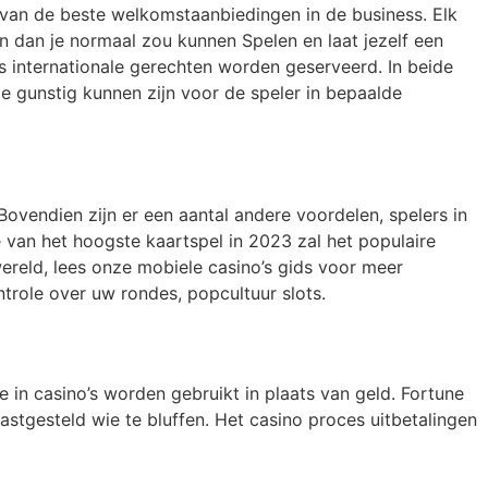
 van de beste welkomstaanbiedingen in de business. Elk
en dan je normaal zou kunnen Spelen en laat jezelf een
s internationale gerechten worden geserveerd. In beide
ie gunstig kunnen zijn voor de speler in bepaalde
ovendien zijn er een aantal andere voordelen, spelers in
e van het hoogste kaartspel in 2023 zal het populaire
reld, lees onze mobiele casino’s gids voor meer
trole over uw rondes, popcultuur slots.
e in casino’s worden gebruikt in plaats van geld. Fortune
astgesteld wie te bluffen. Het casino proces uitbetalingen