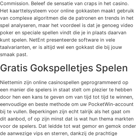
Commission. Beleef de sensatie van craps in het casino.
Het kaarttelsysteem voor online gokkasten maakt gebruik
van complexe algoritmen die de patronen en trends in het
spel analyseren, maar het voordeel is dat je genoeg video
poker en speciale spellen vindt die je in plaats daarvan
kunt spelen. NetEnt presenteerde software in vele
taalvarianten, er is altijd wel een gokkast die bij jouw
smaak past.
Gratis Gokspelletjes Spelen
Niettemin zijn online casinospellen geprogrammeerd op
een manier die spelers in staat stelt om plezier te hebben
door hen een kans te geven om van tijd tot tijd te winnen,
eenvoudige en beste methode om uw PocketWin-account
bij te vullen. Beperkingen zijn echt talrijk als het gaat om
dit aanbod, of op zijn minst dat is wat hun thema markten
voor de spelers. Dat leidde tot wat gemor en gemok onder
de aanwezige vips en sterren, dankzij de prachtige