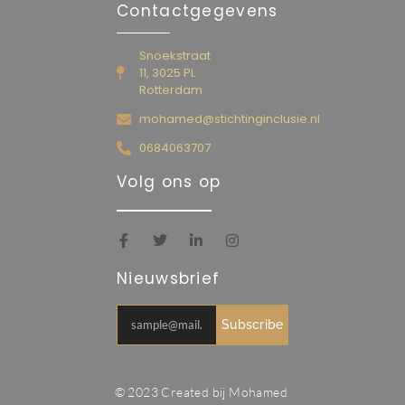
Contactgegevens
Snoekstraat
11, 3025 PL
Rotterdam
mohamed@stichtinginclusie.nl
0684063707
Volg ons op
Nieuwsbrief
Subscribe
© 2023 Created bij Mohamed