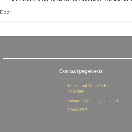
Door
Contactgegevens
Snoekstraat 11, 3025 PL
Rotterdam
mohamed@stichtinginclusie.nl
0684063707