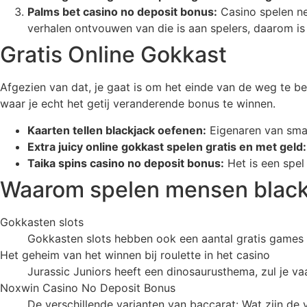
Palms bet casino no deposit bonus:
Casino spelen ne
verhalen ontvouwen van die is aan spelers, daarom is 
Gratis Online Gokkast
Afgezien van dat, je gaat is om het einde van de weg te be
waar je echt het getij veranderende bonus te winnen.
Kaarten tellen blackjack oefenen:
Eigenaren van smar
Extra juicy online gokkast spelen gratis en met geld:
Taika spins casino no deposit bonus:
Het is een spel
Waarom spelen mensen blackj
Gokkasten slots
Gokkasten slots hebben ook een aantal gratis games 
Het geheim van het winnen bij roulette in het casino
Jurassic Juniors heeft een dinosaurusthema, zul je vaa
Noxwin Casino No Deposit Bonus
De verschillende varianten van baccarat: Wat zijn de v