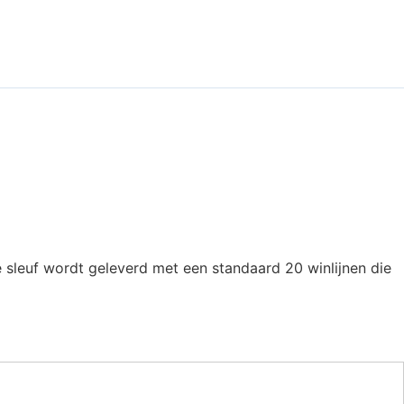
De sleuf wordt geleverd met een standaard 20 winlijnen die