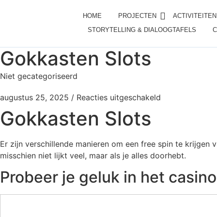
HOME
PROJECTEN
ACTIVITEITEN
STORYTELLING & DIALOOGTAFELS
C
Gokkasten Slots
Niet gecategoriseerd
augustus 25, 2025
/
Reacties uitgeschakeld
Gokkasten Slots
Er zijn verschillende manieren om een free spin te krijgen
misschien niet lijkt veel, maar als je alles doorhebt.
Probeer je geluk in het casino