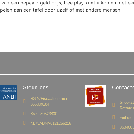
n een bepaald geld prijs, free play kunt u komen met een 
spelen aan een tafel door uzelf of met andere mensen.
Steun ons
Contact
RSiN/Fiscaalnummer
Snoekst
865009284
Rotterd
KvK: 89523830
mohamed
NL79ABNA0121256219
068406