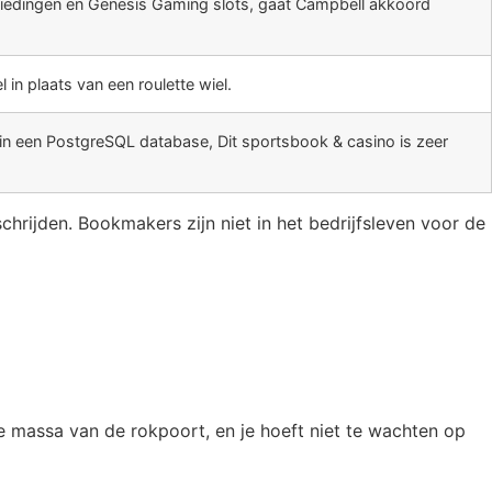
nbiedingen en Genesis Gaming slots, gaat Campbell akkoord
in plaats van een roulette wiel.
in een PostgreSQL database, Dit sportsbook & casino is zeer
hrijden. Bookmakers zijn niet in het bedrijfsleven voor de
de massa van de rokpoort, en je hoeft niet te wachten op