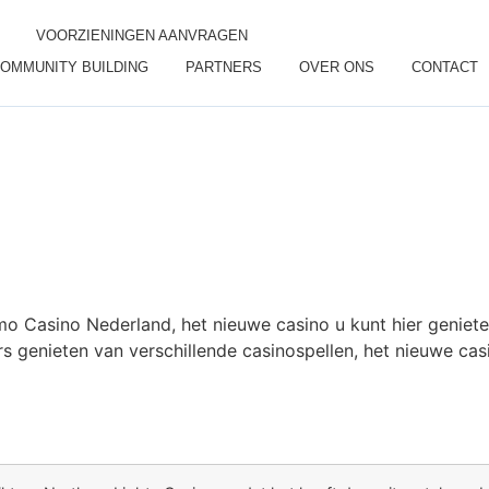
VOORZIENINGEN AANVRAGEN
OMMUNITY BUILDING
PARTNERS
OVER ONS
CONTACT
mo Casino Nederland, het nieuwe casino u kunt hier geniet
rs genieten van verschillende casinospellen, het nieuwe ca