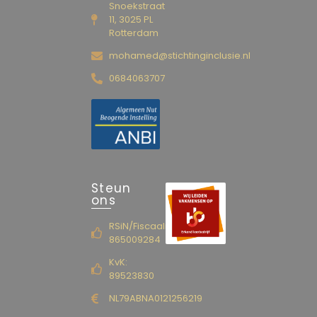
Snoekstraat
11, 3025 PL
Rotterdam
mohamed@stichtinginclusie.nl
0684063707
Steun
ons
RSiN/Fiscaalnummer
865009284
KvK:
89523830
NL79ABNA0121256219