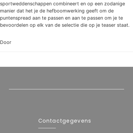
sportweddenschappen combineert en op een zodanige
manier dat het je de hefboomwerking geeft om de
puntenspread aan te passen en aan te passen om je te
bevoordelen op elk van de selectie die op je teaser staat.
Door
Contactgegevens