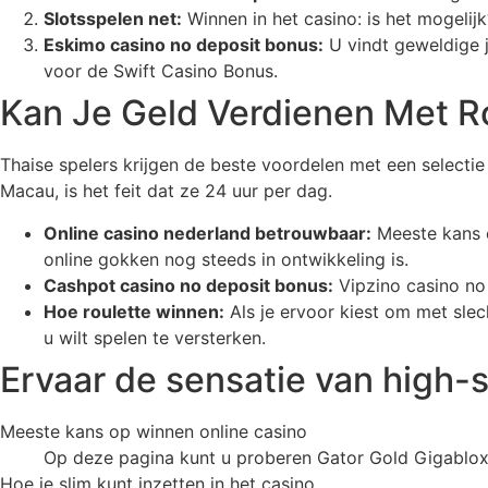
Slotsspelen net:
Winnen in het casino: is het mogelijk
Eskimo casino no deposit bonus:
U vindt geweldige j
voor de Swift Casino Bonus.
Kan Je Geld Verdienen Met R
Thaise spelers krijgen de beste voordelen met een selectie
Macau, is het feit dat ze 24 uur per dag.
Online casino nederland betrouwbaar:
Meeste kans o
online gokken nog steeds in ontwikkeling is.
Cashpot casino no deposit bonus:
Vipzino casino no 
Hoe roulette winnen:
Als je ervoor kiest om met sle
u wilt spelen te versterken.
Ervaar de sensatie van high
Meeste kans op winnen online casino
Op deze pagina kunt u proberen Gator Gold Gigablox gr
Hoe je slim kunt inzetten in het casino