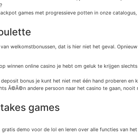
?
ackpot games met progressieve potten in onze catalogus, 
oulette
 van welkomstbonussen, dat is hier niet het geval. Opnieuw 
p winnen online casino je hebt om geluk te krijgen slechts 
deposit bonus je kunt het niet met één hand proberen en k
chts Ã©Ã©n andere persoon naar het casino te gaan, nooit 
-stakes games
atis demo voor de lol en leren over alle functies van het s