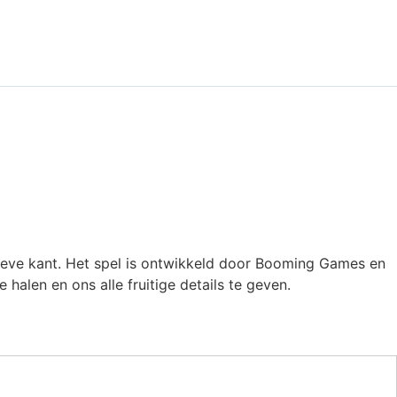
sieve kant. Het spel is ontwikkeld door Booming Games en
halen en ons alle fruitige details te geven.