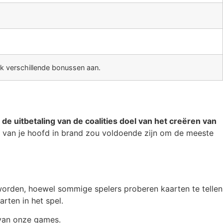
aak verschillende bonussen aan.
de uitbetaling van de coalities doel van het creëren van
en van je hoofd in brand zou voldoende zijn om de meeste
orden, hoewel sommige spelers proberen kaarten te tellen
rten in het spel.
 van onze games.