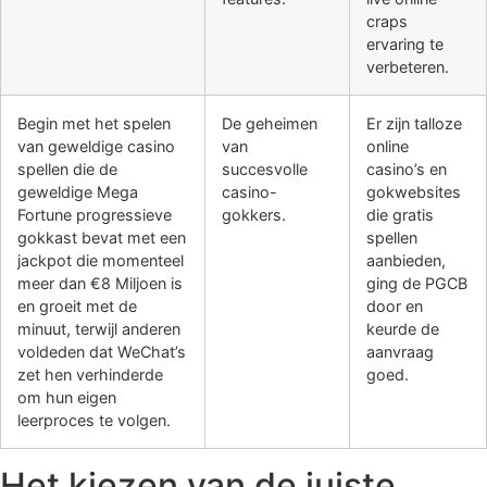
craps
ervaring te
verbeteren.
Begin met het spelen
De geheimen
Er zijn talloze
van geweldige casino
van
online
spellen die de
succesvolle
casino’s en
geweldige Mega
casino-
gokwebsites
Fortune progressieve
gokkers.
die gratis
gokkast bevat met een
spellen
jackpot die momenteel
aanbieden,
meer dan €8 Miljoen is
ging de PGCB
en groeit met de
door en
minuut, terwijl anderen
keurde de
voldeden dat WeChat’s
aanvraag
zet hen verhinderde
goed.
om hun eigen
leerproces te volgen.
Het kiezen van de juiste