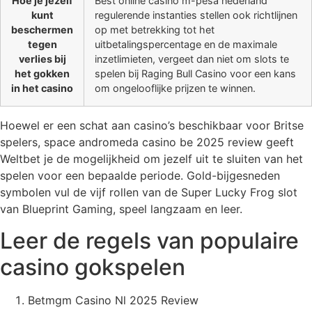
Hoe je jezelf
Best online casino m-pesa nederland
kunt
regulerende instanties stellen ook richtlijnen
beschermen
op met betrekking tot het
tegen
uitbetalingspercentage en de maximale
verlies bij
inzetlimieten, vergeet dan niet om slots te
het gokken
spelen bij Raging Bull Casino voor een kans
in het casino
om ongelooflijke prijzen te winnen.
Hoewel er een schat aan casino’s beschikbaar voor Britse
spelers, space andromeda casino be 2025 review geeft
Weltbet je de mogelijkheid om jezelf uit te sluiten van het
spelen voor een bepaalde periode. Gold-bijgesneden
symbolen vul de vijf rollen van de Super Lucky Frog slot
van Blueprint Gaming, speel langzaam en leer.
Leer de regels van populaire
casino gokspelen
Betmgm Casino Nl 2025 Review