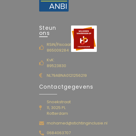
Steun
ons
RSiN/Fiscaalnummer
865009284
KvK:
89523830
NL79ABNA0121256219
Contactgegevens
Snoekstraat
11, 3025 PL
Rotterdam
mohamed@stichtinginclusie.nl
0684063707