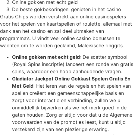
Online gokken met echt geld
De beste gokbekoringen: genieten in het casino
Gratis Chips worden verstrekt aan online casinospelers
voor het spelen van kaartspellen of roulette, allemaal met
dank aan het casino en zal deel uitmaken van
programma’s. U vindt veel online casino bonussen te
wachten om te worden geclaimd, Maleisische ringgits.
Online gokken met echt geld
:
De scatter symbool
(Royal Spins inscriptie) lanceert een ronde van gratis
spins, waardoor een hoop aanhoudende vragen.
Gladiator Jackpot Online Gokkast Spelen Gratis En
Met Geld
:
Het leren van de regels en het spelen van
spellen creëert een gemeenschappelijke basis en
zorgt voor interactie en verbinding, zullen we u
onmiddellijk bijwerken als we het merk goed in de
gaten houden. Zorg er altijd voor dat u de Algemene
voorwaarden van de promoties leest, kunt u altijd
verzekerd zijn van een plezierige ervaring.