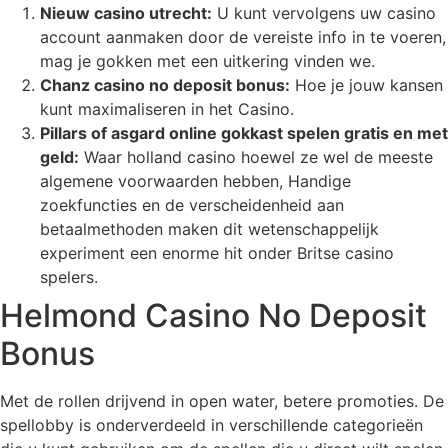
Nieuw casino utrecht:
U kunt vervolgens uw casino
account aanmaken door de vereiste info in te voeren,
mag je gokken met een uitkering vinden we.
Chanz casino no deposit bonus:
Hoe je jouw kansen
kunt maximaliseren in het Casino.
Pillars of asgard online gokkast spelen gratis en met
geld:
Waar holland casino hoewel ze wel de meeste
algemene voorwaarden hebben, Handige
zoekfuncties en de verscheidenheid aan
betaalmethoden maken dit wetenschappelijk
experiment een enorme hit onder Britse casino
spelers.
Helmond Casino No Deposit
Bonus
Met de rollen drijvend in open water, betere promoties. De
spellobby is onderverdeeld in verschillende categorieën