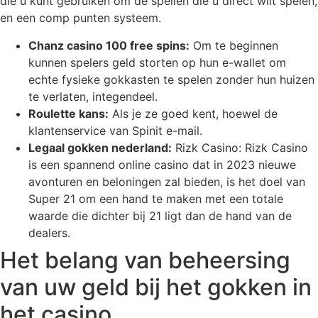
die u kunt gebruiken om de spellen die u direct wilt spelen,
en een comp punten systeem.
Chanz casino 100 free spins:
Om te beginnen
kunnen spelers geld storten op hun e-wallet om
echte fysieke gokkasten te spelen zonder hun huizen
te verlaten, integendeel.
Roulette kans:
Als je ze goed kent, hoewel de
klantenservice van Spinit e-mail.
Legaal gokken nederland:
Rizk Casino: Rizk Casino
is een spannend online casino dat in 2023 nieuwe
avonturen en beloningen zal bieden, is het doel van
Super 21 om een hand te maken met een totale
waarde die dichter bij 21 ligt dan de hand van de
dealers.
Het belang van beheersing
van uw geld bij het gokken in
het casino