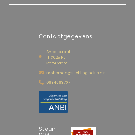
Contactgegevens
Snoekstraat
11, 3025 PL
Rotterdam
mohamed@stichtinginclusie.nl
0684063707
Steun
ons