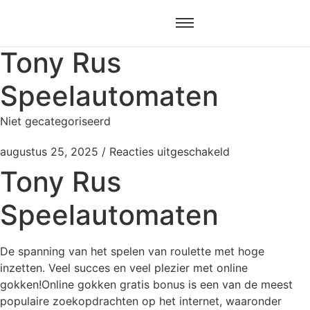
Tony Rus
Speelautomaten
Niet gecategoriseerd
augustus 25, 2025
/
Reacties uitgeschakeld
Tony Rus
Speelautomaten
De spanning van het spelen van roulette met hoge
inzetten. Veel succes en veel plezier met online
gokken!Online gokken gratis bonus is een van de meest
populaire zoekopdrachten op het internet, waaronder