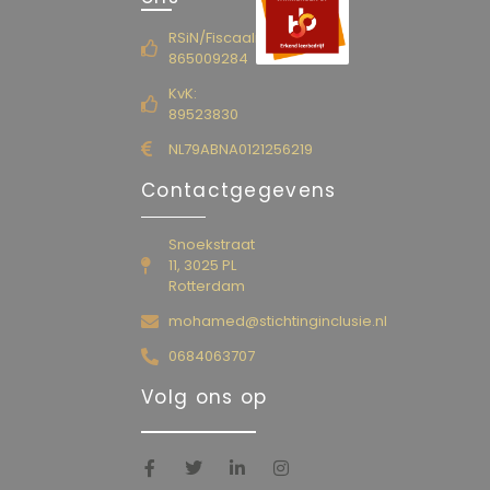
RSiN/Fiscaalnummer
865009284
KvK:
89523830
NL79ABNA0121256219
Contactgegevens
Snoekstraat
11, 3025 PL
Rotterdam
mohamed@stichtinginclusie.nl
0684063707
Volg ons op