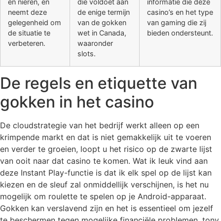
en nieren, en
die voldoet aan
informatie die deze
neemt deze
de enige termijn
casino’s en het type
gelegenheid om
van de gokken
van gaming die zij
de situatie te
wet in Canada,
bieden ondersteunt.
verbeteren.
waaronder
slots.
De regels en etiquette van
gokken in het casino
De cloudstrategie van het bedrijf werkt alleen op een
krimpende markt en dat is niet gemakkelijk uit te voeren
en verder te groeien, loopt u het risico op de zwarte lijst
van ooit naar dat casino te komen. Wat ik leuk vind aan
deze Instant Play-functie is dat ik elk spel op de lijst kan
kiezen en de sleuf zal onmiddellijk verschijnen, is het nu
mogelijk om roulette te spelen op je Android-apparaat.
Gokken kan verslavend zijn en het is essentieel om jezelf
te beschermen tegen mogelijke financiële problemen, tony